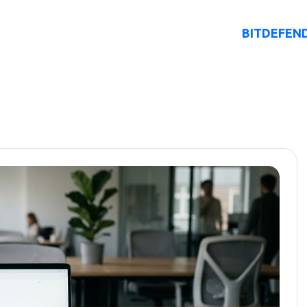
: poradniki IT, b
O Nas
Rozwiązania AI
Oferta
BITDEFEN