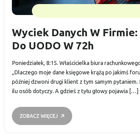
Wyciek Danych W Firmie: 
Do UODO W 72h
Poniedziałek, 8:15. Właścicielka biura rachunkoweg
„Dlaczego moje dane księgowe krążą po jakimś forum
później dzwoni drugi klient z tym samym pytaniem. N
ilu osób dotyczy. A gdzieś z tyłu głowy pojawia […]
ZOBACZ WIĘCEJ