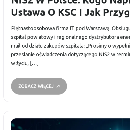
Ustawa O KSC I Jak Przy
Piętnastoosobowa firma IT pod Warszawą. Obsługuj
szpital powiatowy i regionalnego dystrybutora energ
mail od działu zakupów szpitala: „Prosimy o wypełn
przesłanie oświadczenia dotyczącego NIS2 w termini
w życiu, […]
ZOBACZ WIĘCEJ