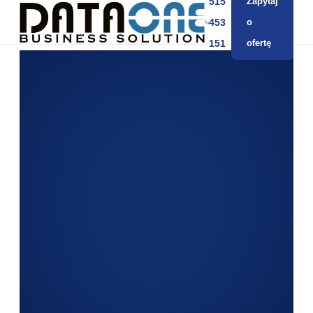
515
Zapytaj
453
o
151
ofertę