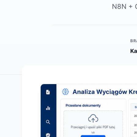
N8N + Q
BR
Ka