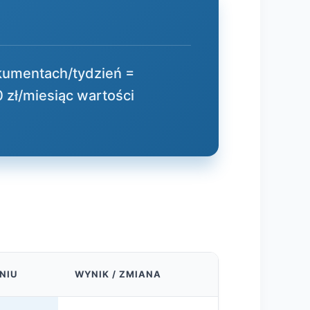
okumentach/tydzień =
 zł/miesiąc wartości
NIU
WYNIK / ZMIANA