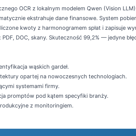
znego OCR z lokalnym modelem Qwen (Vision LLM), 
ycznie ekstrahuje dane finansowe. System pobiera p
aliczone kwoty z harmonogramem spłat i zapisuje wyn
: PDF, DOC, skany. Skuteczność 99,2% — jedyne błę
entyfikacja wąskich gardeł.
itektury opartej na nowoczesnych technologiach.
ejącymi systemami firmy.
cja promptów pod kątem specyfiki branży.
produkcyjne z monitoringiem.