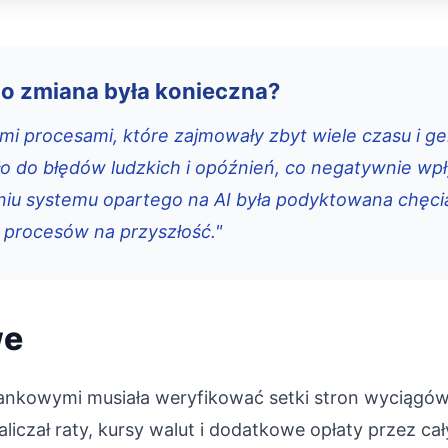
go zmiana była konieczna?
nymi procesami, które zajmowały zbyt wiele czasu i 
 do błędów ludzkich i opóźnień, co negatywnie wpł
iu systemu opartego na AI była podyktowana chęci
 procesów na przyszłość."
we
frankowymi musiała weryfikować setki stron wyciągó
liczał raty, kursy walut i dodatkowe opłaty przez c