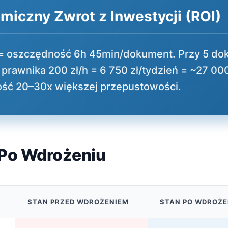
iczny Zwrot z Inwestycji (ROI)
n = oszczędność 6h 45min/dokument. Przy 5 d
prawnika 200 zł/h = 6 750 zł/tydzień = ~27 000
ść 20–30x większej przepustowości.
 Po Wdrożeniu
STAN PRZED WDROŻENIEM
STAN PO WDROŻE