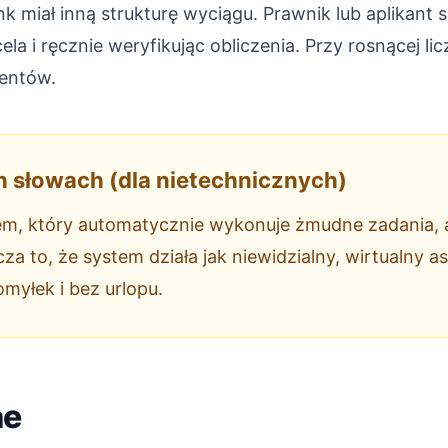
k miał inną strukturę wyciągu. Prawnik lub aplikant
la i ręcznie weryfikując obliczenia. Przy rosnącej li
ientów.
h słowach (dla nietechnicznych)
em, który automatycznie wykonuje żmudne zadania, a
a to, że system działa jak niewidzialny, wirtualny a
omyłek i bez urlopu.
ne