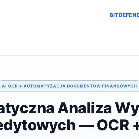
O Nas
Rozwiązania AI
Oferta
BITDEFEN
AI OCR + AUTOMATYZACJA DOKUMENTÓW FINANSOWYCH
tyczna Analiza W
edytowych — OCR +