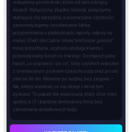
wskażemy proste kroki, które od razu odciążą
zespół. Wyłączymy zbędne licencje, połączymy
dublujące się narzędzia, a powtarzalne czynności
zautomatyzujemy (wystawianie faktur,
przypomnienia o płatnościach, raporty, odpisy na
maile). Efekt dla Ciebie: mniej telefonów „pomóż”,
mniej przestojów, szybsza obsługa klienta i
przewidywalny koszt co miesiąc. Dostajesz jasny
raport „co poprawić i po co”, listę szybkich wdrożeń
z orientacyjnym zyskiem czasu/kosztu oraz prosty
plan na 90 dni. Mówimy po ludzku, bez żargonu —
tak, żebyś wiedział, co się dzieje i ile na tym
zyskasz. To pakiet dla właściciela, który chce mieć
spokój w IT i bardziej dochodową firmę bez
zatrudniania dodatkowych ludzi.