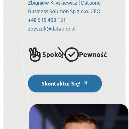
Zbigniew Kryśkiewicz | Dataone
Business Solution Sp z o.o. CEO
+48 515 453 151
zbyszek@dataone.pl
Spokój
Pewność
Skontaktuj Się!