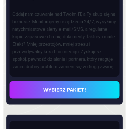
Oddaj nam czuwanie nad Twoim IT, a Ty skup się na
biznesie. Monitorujemy urządzenia 24/7, wysyłamy
natychmiastowe alerty e-mail/SMS, a regularne
kopie zapasowe chronią dokumenty, faktury i maile.
Efekt? Mniej przestojów, mniej stresu i
przewidywalny koszt co miesiąc. Zyskujesz
spokój, pewność działania i partnera, który reaguje
zanim drobny problem zamieni się w drogą awarię.
WYBIERZ PAKIET!