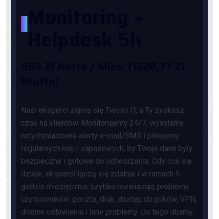
Monitoring +
*
Helpdesk 5h
999 Zł Netto / Mies. (1228,77 Zł
Brutto)
Nasi eksperci zajmą się Twoim IT, a Ty zyskasz
czas na klientów. Monitorujemy 24/7, wysyłamy
natychmiastowe alerty e-mail/SMS i pilnujemy
regularnych kopii zapasowych, by Twoje dane były
bezpieczne i gotowe do odtworzenia. Gdy coś się
dzieje, eksperci łączą się zdalnie i w ramach 5
godzin miesięcznie szybko rozwiązują problemy
użytkowników: poczta, druk, dostęp do plików, VPN,
drobne ustawienia i inne problemy. Do tego dbamy