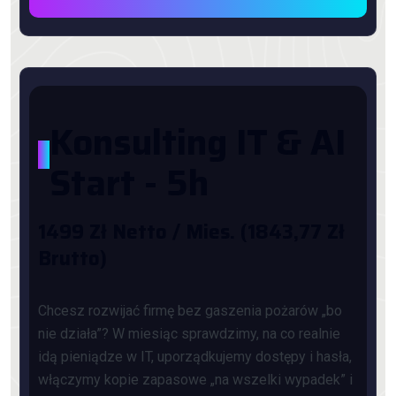
Konsulting IT & AI
*
Start - 5h
1499 Zł Netto / Mies. (1843,77 Zł
Brutto)
Chcesz rozwijać firmę bez gaszenia pożarów „bo
nie działa”? W miesiąc sprawdzimy, na co realnie
idą pieniądze w IT, uporządkujemy dostępy i hasła,
włączymy kopie zapasowe „na wszelki wypadek” i