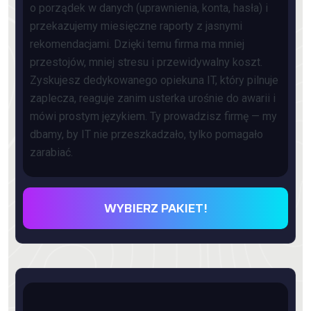
o porządek w danych (uprawnienia, konta, hasła) i
przekazujemy miesięczne raporty z jasnymi
rekomendacjami. Dzięki temu firma ma mniej
przestojów, mniej stresu i przewidywalny koszt.
Zyskujesz dedykowanego opiekuna IT, który pilnuje
zaplecza, reaguje zanim usterka urośnie do awarii i
mówi prostym językiem. Ty prowadzisz firmę — my
dbamy, by IT nie przeszkadzało, tylko pomagało
zarabiać.
WYBIERZ PAKIET!