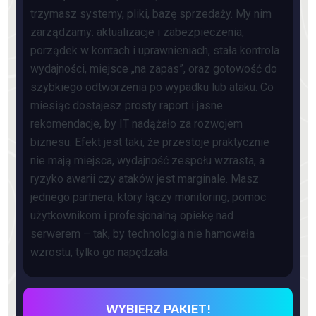
trzymasz systemy, pliki, bazę sprzedaży. My nim
zarządzamy: aktualizacje i zabezpieczenia,
porządek w kontach i uprawnieniach, stała kontrola
wydajności, miejsce „na zapas”, oraz gotowość do
szybkiego odtworzenia po wypadku lub ataku. Co
miesiąc dostajesz prosty raport i jasne
rekomendacje, by IT nadążało za rozwojem
biznesu. Efekt jest taki, że przestoje praktycznie
nie mają miejsca, wydajność zespołu wzrasta, a
ryzyko awarii czy ataków jest marginale. Masz
jednego partnera, który łączy monitoring, pomoc
użytkownikom i profesjonalną opiekę nad
serwerem – tak, by technologia nie hamowała
wzrostu, tylko go napędzała.
WYBIERZ PAKIET!