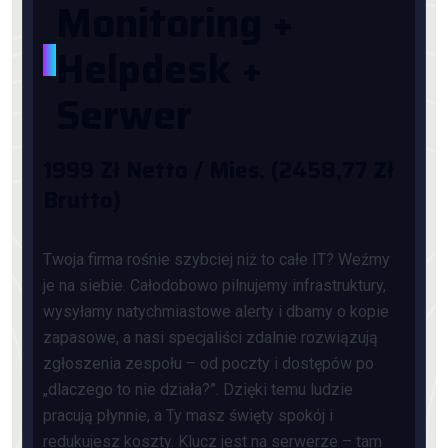
Monitoring +
*
Helpdesk +
Serwer
1999 Zł Netto / Mies. (2458,77 Zł
Brutto)
Twoja firma rośnie szybciej niż to całe IT? Weźmy
je na siebie. Całodobowo pilnujemy infrastruktury,
wysyłamy natychmiastowe alerty i dbamy o kopie
zapasowe, a nasi specjaliści zdalnie rozwiązują
zgłoszenia zespołu – od poczty i dostępów po
„dlaczego to nie działa?”. Dzięki temu ludzie
pracują płynnie, a Ty masz święty spokój i
redukujesz koszty. Klucz jest na serwerze – tam