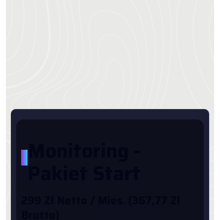
Monitoring -
*
Pakiet Start
299 Zł Netto / Mies. (367,77 Zł
Brutto)