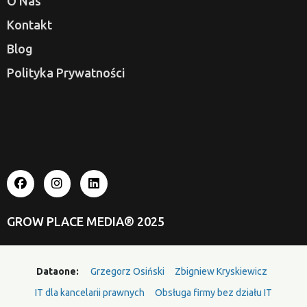
O Nas
Kontakt
Blog
Polityka Prywatności
GROW PLACE MEDIA®
2025
Dataone:
Grzegorz Osiński
Zbigniew Kryskiewicz
IT dla kancelarii prawnych
Obsługa firmy bez działu IT