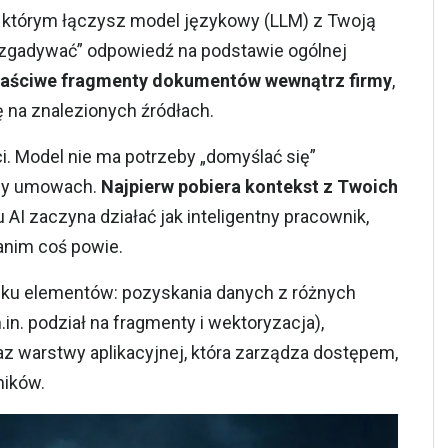
w którym łączysz model językowy (LLM) z Twoją
„zgadywać” odpowiedź na podstawie ogólnej
łaściwe fragmenty dokumentów wewnątrz firmy
,
ę na znalezionych źródłach.
i. Model nie ma potrzeby „domyślać się”
czy umowach.
Najpierw pobiera kontekst z Twoich
 AI zaczyna działać jak inteligentny pracownik,
anim coś powie.
ilku elementów: pozyskania danych z różnych
.in
. podział na fragmenty i wektoryzacja),
 warstwy aplikacyjnej, która zarządza dostępem,
ników.