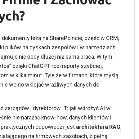
ych?
: dokumenty leżą na SharePoincie, część w CRM,
ki plików na dyskach zespołów i w narzędziach
 zajmuje niekiedy dłużej niż sama praca. W tym
toś” dzięki ChatGPT robi raporty szybciej,
om w kilka minut. Tyle że w firmach, które myślą
 nie wolno wklejać wrażliwych danych do
ość zarządów i dyrektorów IT: jak wdrożyć AI w
eśnie nie narażać know-how, danych klientów i
 praktycznych odpowiedzi jest
architektura RAG
,
iałającego na firmowych zasobach, z pełną