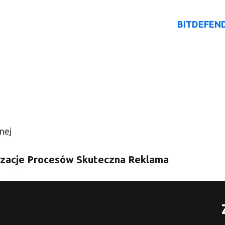
O Nas
Rozwiązania AI
Oferta
BITDEFEN
nej
zacje Procesów
Skuteczna Reklama