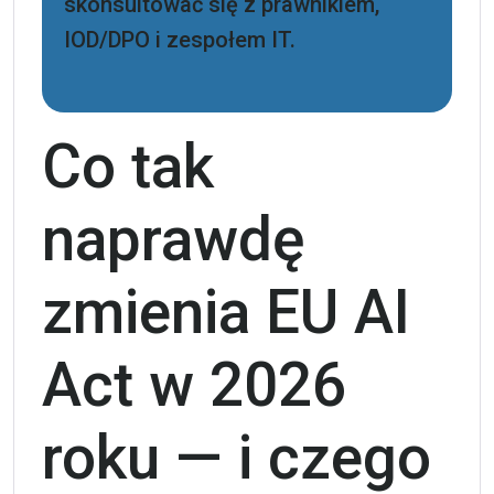
skonsultować się z prawnikiem,
IOD/DPO i zespołem IT.
Co tak
naprawdę
zmienia EU AI
Act w 2026
roku — i czego