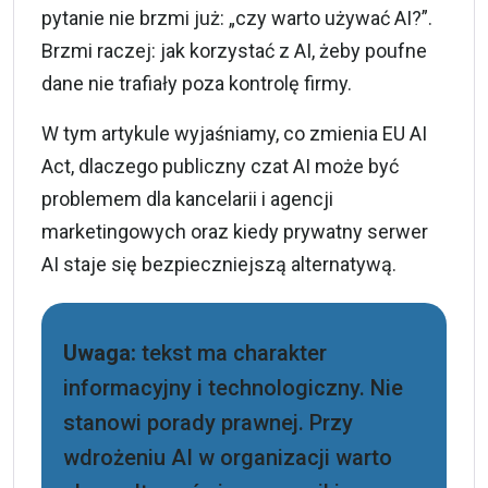
pytanie nie brzmi już: „czy warto używać AI?”.
Brzmi raczej: jak korzystać z AI, żeby poufne
dane nie trafiały poza kontrolę firmy.
W tym artykule wyjaśniamy, co zmienia
EU AI
Act
, dlaczego publiczny czat AI może być
problemem dla kancelarii i agencji
marketingowych oraz kiedy prywatny serwer
AI staje się bezpieczniejszą alternatywą.
Uwaga:
tekst ma charakter
informacyjny i technologiczny. Nie
stanowi porady prawnej. Przy
wdrożeniu AI w organizacji warto