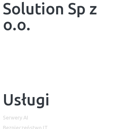
Solution Sp z
o.o.
Aleje Jerozolimskie 25/21,
00-508 Warszawa
NIP: 1133049655
zbyszek@dataone.pl
+48 515 453 151
Usługi
Serwery AI
Bezpieczeństwo IT