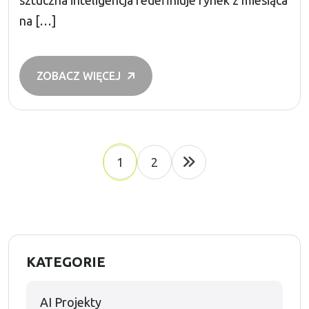
sztuczna inteligencja redefiniuje rynek z miesiąca
na […]
ZOBACZ WIĘCEJ
1
2
KATEGORIE
AI Projekty